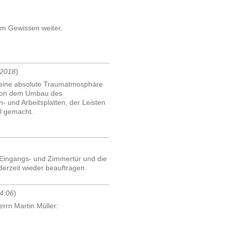
em Gewissen weiter.
 2018
)
 eine absolute Traumatmosphäre
-) Von dem Umbau des
 und Arbeitsplatten, der Leisten
l gemacht.
e Eingangs- und Zimmertür und die
derzeit wieder beauftragen.
4:06
)
rrn Martin Müller: