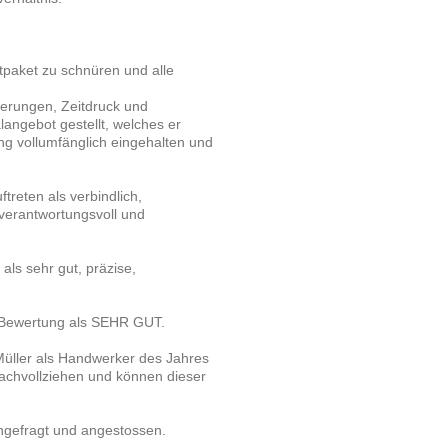
tpaket zu schnüren und alle
erungen, Zeitdruck und
langebot gestellt, welches er
ng vollumfänglich eingehalten und
reten als verbindlich,
, verantwortungsvoll und
als sehr gut, präzise,
e Bewertung als SEHR GUT.
 Müller als Handwerker des Jahres
nachvollziehen und können dieser
angefragt und angestossen.