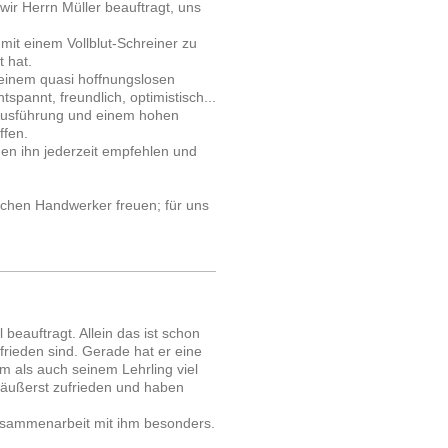
ir Herrn Müller beauftragt, uns
mit einem Vollblut-Schreiner zu
t hat.
 einem quasi hoffnungslosen
tspannt, freundlich, optimistisch...
r Ausführung und einem hohen
ffen.
den ihn jederzeit empfehlen und
chen Handwerker freuen; für uns
beauftragt. Allein das ist schon
ufrieden sind. Gerade hat er eine
m als auch seinem Lehrling viel
d äußerst zufrieden und haben
usammenarbeit mit ihm besonders.