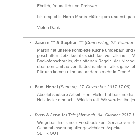
Ehrlich, freundlich und Preiswert.
Ich empfehle Herrn Martin Müller gern und mit gut
Vielen Dank
Jasmin *** & Stephan ***
(
Donnerstag, 22. Februar
Martin hat unsere komplette Küche umgebaut und
geschaffen. Jetzt kocht es sich fast von alleine :
Backofenschranks, des offenen Regals, der Nischen-
über den Umbau von Badschränken - alles ganz tol
Für uns kommt niemand anderes mehr in Frage!
Fam. Hertel
(
Sonntag, 17. Dezember 2017 17:06
)
Absolut saubere Arbeit. Herr Müller hat bei uns di
Holzdecke gemacht. Wirklich toll. Wir werden ihn je
Sven & Jennifer T***
(
Mittwoch, 04. Oktober 2017 1
Wir geben hier unser Feedback zum Service von He
Gesamtbewertung aller gewichtigen Aspekte:
SEHR GUT