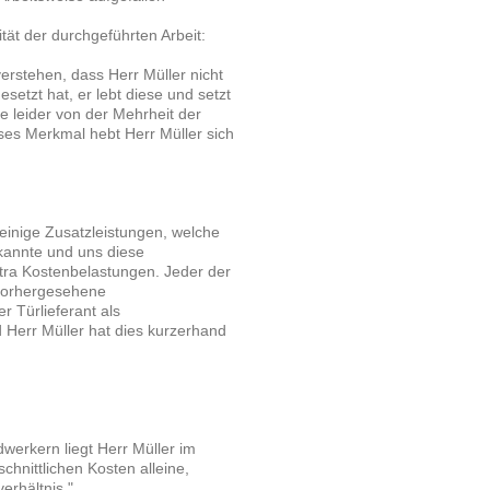
tät der durchgeführten Arbeit:
erstehen, dass Herr Müller nicht
esetzt hat, er lebt diese und setzt
 leider von der Mehrheit der
es Merkmal hebt Herr Müller sich
einige Zusatzleistungen, welche
kannte und uns diese
tra Kostenbelastungen. Jeder der
nvorhergesehene
r Türlieferant als
 Herr Müller hat dies kurzerhand
werkern liegt Herr Müller im
chnittlichen Kosten alleine,
rhältnis."