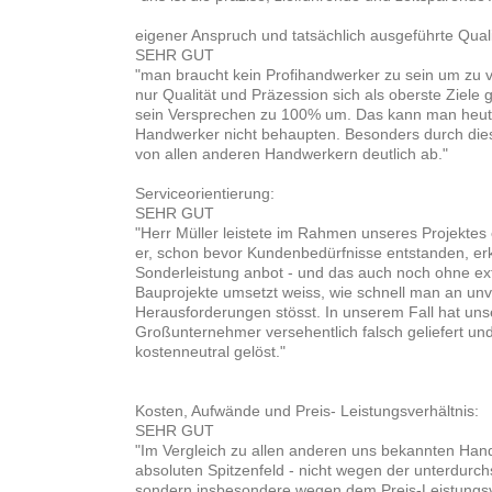
eigener Anspruch und tatsächlich ausgeführte Quali
SEHR GUT
"man braucht kein Profihandwerker zu sein um zu v
nur Qualität und Präzession sich als oberste Ziele g
sein Versprechen zu 100% um. Das kann man heute
Handwerker nicht behaupten. Besonders durch dies
von allen anderen Handwerkern deutlich ab."
Serviceorientierung:
SEHR GUT
"Herr Müller leistete im Rahmen unseres Projektes 
er, schon bevor Kundenbedürfnisse entstanden, er
Sonderleistung anbot - und das auch noch ohne ex
Bauprojekte umsetzt weiss, wie schnell man an u
Herausforderungen stösst. In unserem Fall hat unse
Großunternehmer versehentlich falsch geliefert und
kostenneutral gelöst."
Kosten, Aufwände und Preis- Leistungsverhältnis:
SEHR GUT
"Im Vergleich zu allen anderen uns bekannten Hand
absoluten Spitzenfeld - nicht wegen der unterdurchs
sondern insbesondere wegen dem Preis-Leistungsve