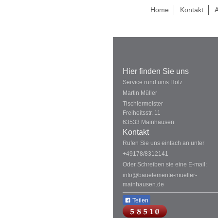
Home
Kontakt
A
Hier finden Sie uns
Service rund ums Holz
Martin Müller
Tischlermeister
Freiheitsstr.
11
63533
Mainhausen
Kontakt
Rufen Sie uns einfach an unter
+49178/8312141
Oder Schreiben sie eine E-mail:
info@bauelemente-mueller-
mainhausen.de
Teilen