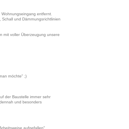
um Wohnungseingang entfernt.
-, Schall und Dämmungsrichtlinien
en mit voller Überzeugung unsere
man möchte" ;)
auf der Baustelle immer sehr
kundennah und besonders
Arbeitsweise aufgefallen"