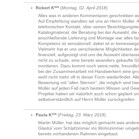
Robert K***
(
Montag, 02. April 2018
)
Alles was in anderen Kommentaren geschrieben wur
Auf Empfehlung wandten wir uns an Herrn Müller.
telefonischen Kontakt, über seinen Besichtigungster
Katalogmaterial, die Beratung bei der Auswahl, die
anschließende Lieferung und Montage war alles fant
Kompetenz ist sensationell, dabei ist er keineswegs
Vielmehr hat er uns verschiedene Möglichkeiten d
finanziell, aufgezeigt und uns die Auswahl überlass
nicht zu schade, eine bereits woanders gekaufte G
montieren. Dazu kommt noch seine nette, freundlich
bei der Zusammenarbeit mit Handwerkern eine groß
wohl nicht mehr oft in dieser Form wiederfindet. Al
Bewertung mit "allen Sternen", die möglich sind hi
Müller auf jeden Fall nach bestem Wissen und Ge
Projekte haben wir natürlich auch schon geplant u
selbstverständlich auf Herrn Müller zurückgreifen.
Paula K***
(
Freitag, 23. März 2018
)
Martin Müller, hat das möglich gemacht was andere 
Glastür vom Schlafzimmer ins Wohnzimmer umgebau
bereits vorhandenen Rahmen eingebaut.