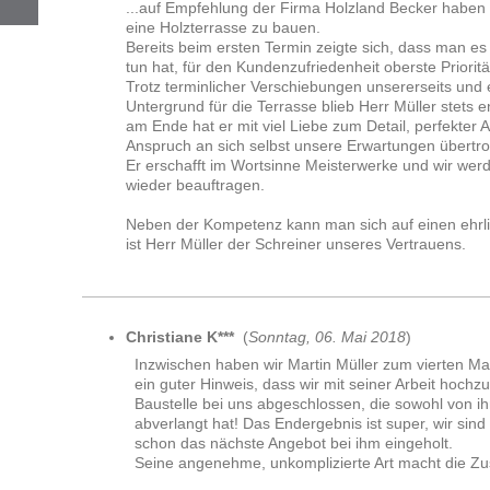
...auf Empfehlung der Firma Holzland Becker haben w
eine Holzterrasse zu bauen.
Bereits beim ersten Termin zeigte sich, dass man es 
tun hat, für den Kundenzufriedenheit oberste Prioritä
Trotz terminlicher Verschiebungen unsererseits und
Untergrund für die Terrasse blieb Herr Müller stets en
am Ende hat er mit viel Liebe zum Detail, perfekte
Anspruch an sich selbst unsere Erwartungen übertro
Er erschafft im Wortsinne Meisterwerke und wir wer
wieder beauftragen.
Neben der Kompetenz kann man sich auf einen ehrli
ist Herr Müller der Schreiner unseres Vertrauens.
Christiane K***
(
Sonntag, 06. Mai 2018
)
Inzwischen haben wir Martin Müller zum vierten Mal 
ein guter Hinweis, dass wir mit seiner Arbeit hochz
Baustelle bei uns abgeschlossen, die sowohl von ih
abverlangt hat! Das Endergebnis ist super, wir sin
schon das nächste Angebot bei ihm eingeholt.
Seine angenehme, unkomplizierte Art macht die Z