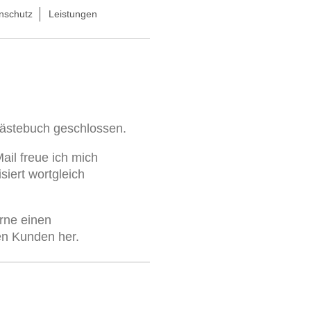
nschutz
Leistungen
ästebuch geschlossen.
ail freue ich mich
iert wortgleich
erne einen
en Kunden her.