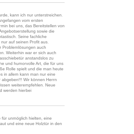
de, kann ich nur unterstreichen.
 Angefangen vom ersten
min bei uns, das Bereitstellen von
 Angebotserstellung sowie die
astisch. Seine fachliche
 nur auf seinen Profit aus.
er Problemlösungen auch
en. Weiterhin war er sich auch
lasschiebetür anstandslos zu
e und humorvolle Art, die für uns
e Rolle spielt und die man heute
les in allem kann man nur eine
er abgeben!!! Wir können Herrn
wissen weiterempfehlen. Neue
nd werden hierbei
für unmöglich hielten, eine
t und eine neue Holztür in den